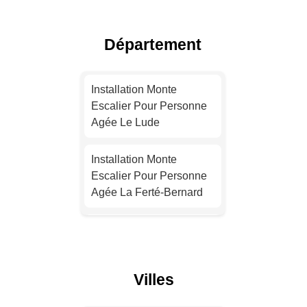
Escalier Pour Personne
Agée Lyon
Département
Installation Monte
Escalier Pour Personne
Installation Monte
Agée Toulouse
Escalier Pour Personne
Agée Le Lude
Installation Monte
Escalier Pour Personne
Installation Monte
Agée Nice
Escalier Pour Personne
Agée La Ferté-Bernard
Installation Monte
Escalier Pour Personne
Installation Monte
Agée Nantes
Escalier Pour Personne
Agée Mamers
Installation Monte
Villes
Escalier Pour Personne
Installation Monte
Agée Strasbourg