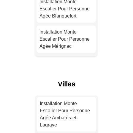
Installation Monte
Agée Toulouse
Escalier Pour Personne
Agée Blanquefort
Installation Monte
Escalier Pour Personne
Installation Monte
Agée Nice
Escalier Pour Personne
Agée Mérignac
Installation Monte
Escalier Pour Personne
Installation Monte
Agée Nantes
Escalier Pour Personne
Agée Floirac
Installation Monte
Villes
Escalier Pour Personne
Installation Monte
Agée Strasbourg
Escalier Pour Personne
Installation Monte
Agée Saint-Médard-en-
Escalier Pour Personne
Installation Monte
Jalles
Agée Ambarès-et-
Escalier Pour Personne
Lagrave
Agée Montpellier
Installation Monte