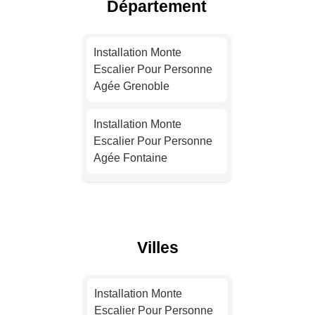
Département
Installation Monte
Escalier Pour Personne
Installation Monte
Agée Toulouse
Escalier Pour Personne
Agée Grenoble
Installation Monte
Escalier Pour Personne
Installation Monte
Agée Nice
Escalier Pour Personne
Agée Fontaine
Installation Monte
Escalier Pour Personne
Installation Monte
Agée Nantes
Escalier Pour Personne
Agée Saint-Marcellin
Installation Monte
Villes
Escalier Pour Personne
Installation Monte
Agée Strasbourg
Escalier Pour Personne
Installation Monte
Agée Eybens
Escalier Pour Personne
Installation Monte