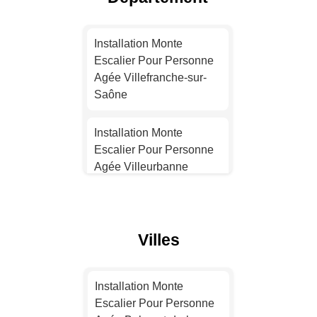
Installation Monte
Escalier Pour Personne
Installation Monte
Agée Toulouse
Escalier Pour Personne
Agée Villefranche-sur-
Installation Monte
Saône
Escalier Pour Personne
Agée Nice
Installation Monte
Escalier Pour Personne
Installation Monte
Agée Villeurbanne
Escalier Pour Personne
Agée Nantes
Installation Monte
Escalier Pour Personne
Installation Monte
Villes
Agée Caluire-et-Cuire
Escalier Pour Personne
Agée Strasbourg
Installation Monte
Installation Monte
Escalier Pour Personne
Escalier Pour Personne
Installation Monte
Agée Francheville