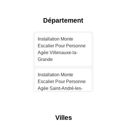
Escalier Pour Personne
Agée Lyon
Département
Installation Monte
Escalier Pour Personne
Installation Monte
Agée Toulouse
Escalier Pour Personne
Agée Villenauxe-la-
Installation Monte
Grande
Escalier Pour Personne
Agée Nice
Installation Monte
Escalier Pour Personne
Installation Monte
Agée Saint-André-les-
Escalier Pour Personne
Vergers
Agée Nantes
Installation Monte
Installation Monte
Villes
Escalier Pour Personne
Escalier Pour Personne
Agée Bar-sur-Aube