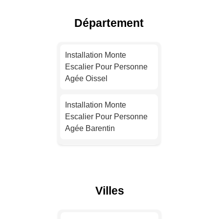
Agée Lyon
Département
Installation Monte
Escalier Pour Personne
Installation Monte
Agée Toulouse
Escalier Pour Personne
Agée Oissel
Installation Monte
Escalier Pour Personne
Installation Monte
Agée Nice
Escalier Pour Personne
Agée Barentin
Installation Monte
Escalier Pour Personne
Installation Monte
Agée Nantes
Escalier Pour Personne
Agée Mont-Saint-Aignan
Installation Monte
Villes
Escalier Pour Personne
Installation Monte
Agée Strasbourg
Escalier Pour Personne