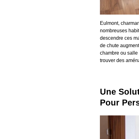
Eulmont, charmant
nombreuses habit
descendre ces ma
de chute augmente
chambre ou salle d
trouver des aména
Une Solut
Pour Per