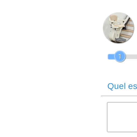
1
Quel es