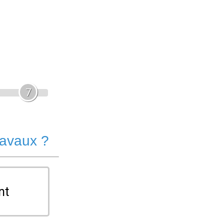
7
ravaux ?
nt