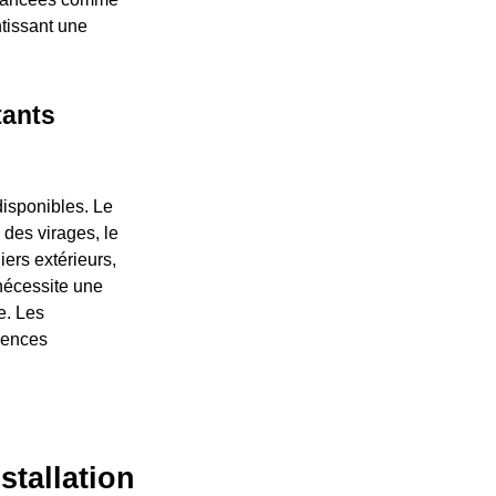
tissant une
tants
disponibles. Le
 des virages, le
ers extérieurs,
 nécessite une
e. Les
érences
stallation