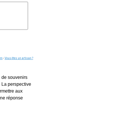
om
-
Vous êtes un artisan ?
i de souvenirs
. La perspective
ermettre aux
 une réponse