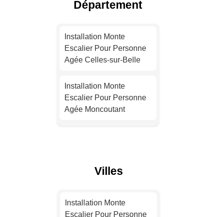
Département
Installation Monte
Escalier Pour Personne
Installation Monte
Agée Toulouse
Escalier Pour Personne
Agée Celles-sur-Belle
Installation Monte
Escalier Pour Personne
Installation Monte
Agée Nice
Escalier Pour Personne
Agée Moncoutant
Installation Monte
Escalier Pour Personne
Installation Monte
Agée Nantes
Escalier Pour Personne
Agée Aiffres
Installation Monte
Villes
Escalier Pour Personne
Installation Monte
Agée Strasbourg
Escalier Pour Personne
Installation Monte
Agée Niort
Escalier Pour Personne
Installation Monte