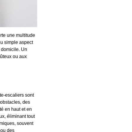
orte une multitude
du simple aspect
 à domicile. Un
oûteux ou aux
e-escaliers sont
'obstacles, des
té en haut et en
ux, éliminant tout
omiques, souvent
 ou des