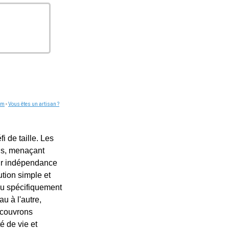
om
-
Vous êtes un artisan ?
 de taille. Les
ens, menaçant
eur indépendance
ution simple et
nçu spécifiquement
u à l'autre,
Découvrons
é de vie et