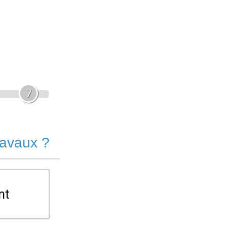
7
ravaux ?
nt