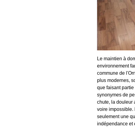
Le maintien à dom
environnement fam
commune de l'Orne
plus modernes, son
que faisant part
synonymes de pert
chute, la douleur 
voire impossible.
seulement une que
indépendance et c