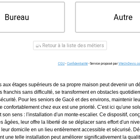
Bureau
Autre
Retour à la liste des métiers
CGU
-
Confidentialité
- Service proposé par
ViteUnDevis.c
s aux étages supérieurs de sa propre maison peut devenir un défi
is franchis sans difficulté, se transforment en obstacles quotidi
 sécurité. Pour les seniors de Gacé et des environs, maintenir l
re confortablement chez eux est une priorité. C'est ici qu'une sol
t son sens : l'installation d'un monte-escalier. Ce dispositif, co
 âgées, leur offre la liberté de se déplacer sans effort d'un nivea
i leur domicile en un lieu entièrement accessible et sécurisé. 
ne telle installation peut améliorer significativement la qualit