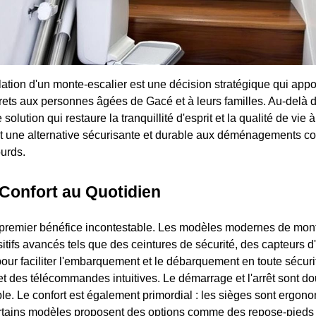
llation d'un monte-escalier est une décision stratégique qui app
ets aux personnes âgées de Gacé et à leurs familles. Au-delà 
 solution qui restaure la tranquillité d'esprit et la qualité de vie
t une alternative sécurisante et durable aux déménagements c
urds.
 Confort au Quotidien
e premier bénéfice incontestable. Les modèles modernes de mont
itifs avancés tels que des ceintures de sécurité, des capteurs d
pour faciliter l'embarquement et le débarquement en toute sécuri
 et des télécommandes intuitives. Le démarrage et l'arrêt sont do
e. Le confort est également primordial : les sièges sont ergon
ertains modèles proposent des options comme des repose-pieds