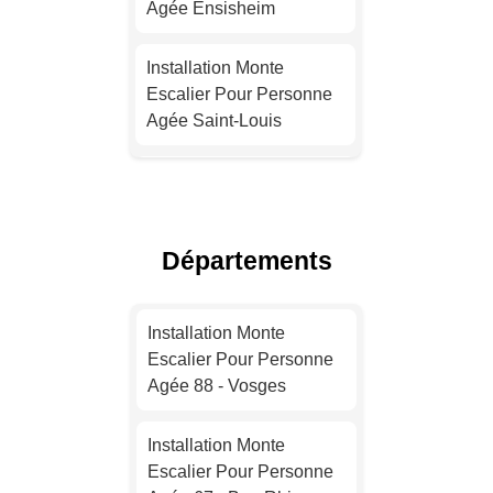
Agée Ensisheim
Installation Monte
Escalier Pour Personne
Installation Monte
Agée Nice
Escalier Pour Personne
Agée Saint-Louis
Installation Monte
Escalier Pour Personne
Installation Monte
Agée Nantes
Escalier Pour Personne
Agée Kingersheim
Installation Monte
Départements
Escalier Pour Personne
Installation Monte
Agée Strasbourg
Escalier Pour Personne
Installation Monte
Agée Rixheim
Escalier Pour Personne
Installation Monte
Agée 88 - Vosges
Escalier Pour Personne
Installation Monte
Agée Montpellier
Escalier Pour Personne
Installation Monte
Agée Wittelsheim
Escalier Pour Personne
Installation Monte