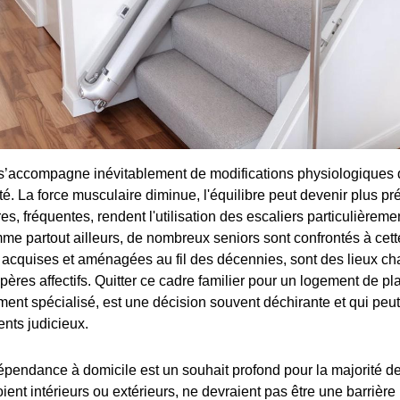
 s’accompagne inévitablement de modifications physiologiques 
té. La force musculaire diminue, l'équilibre peut devenir plus pré
res, fréquentes, rendent l'utilisation des escaliers particulièreme
e partout ailleurs, de nombreux seniors sont confrontés à cette
acquises et aménagées au fil des décennies, sont des lieux ch
pères affectifs. Quitter ce cadre familier pour un logement de pla
ment spécialisé, est une décision souvent déchirante et qui peut
ts judicieux.
épendance à domicile est un souhait profond pour la majorité d
soient intérieurs ou extérieurs, ne devraient pas être une barrièr