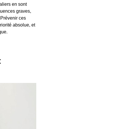
liers en sont
quences graves,
 Prévenir ces
iorité absolue, et
que.
t