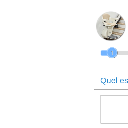
1
Quel es