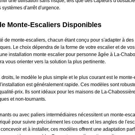
ntir une utilisation sans risque, tels que des capteurs d'obstacl
s systèmes d'arrêt d'urgence.
de Monte-Escaliers Disponibles
iété de monte-escaliers, chacun étant conçu pour s'adapter à des
fiques. Le choix dépendra de la forme de votre escalier et de vo
r une installation monte escalier pour personne âgée à La-Chabo
a vous orienter vers la solution la plus pertinente.
 droits, le modèle le plus simple et le plus courant est le monte-e
et l'installation est généralement rapide. Ces modèles sont robuste
 qualité-prix. Ils sont idéaux pour les maisons de La-Chabossièr
ques et non-tournants.
rnants ou avec paliers intermédiaires nécessitent un monte-esca
abriqué pour suivre précisément les courbes et les angles de l'esc
oncevoir et à installer, ces modèles offrent une adaptation parf