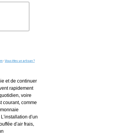
om
-
Vous êtes un artisan ?
e et de continuer
uvent rapidement
uotidien, voire
est courant, comme
t monnaie
L'installation d'un
fée d'air frais,
un