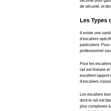
sécurité pour gara
de sécurité, et de
Les Types 
Il existe une var
d'escaliers spéci
particuliers. Pou
professionnel saur
Pour les escaliers
rail est linéaire 
excellent rapport
d'escaliers classi
Les escaliers tou
dont le rail est f
plus complexes à c