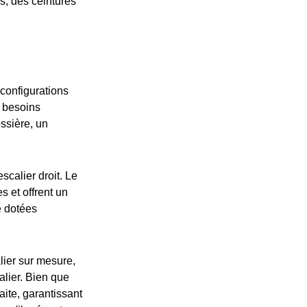
es, des ceintures
 configurations
s besoins
ssière, un
scalier droit. Le
s et offrent un
e dotées
lier sur mesure,
alier. Bien que
aite, garantissant