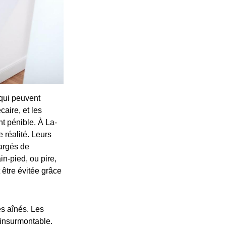
qui peuvent
caire, et les
nt pénible. À La-
 réalité. Leurs
argés de
in-pied, ou pire,
 être évitée grâce
es aînés. Les
e insurmontable.