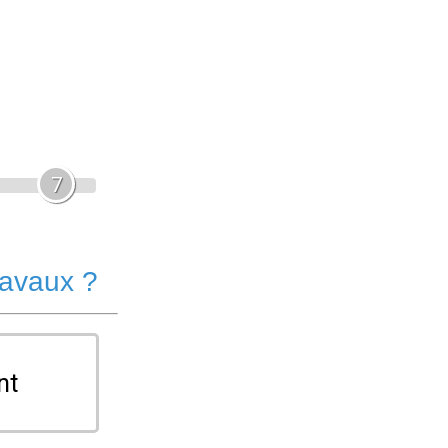
7
ravaux ?
nt