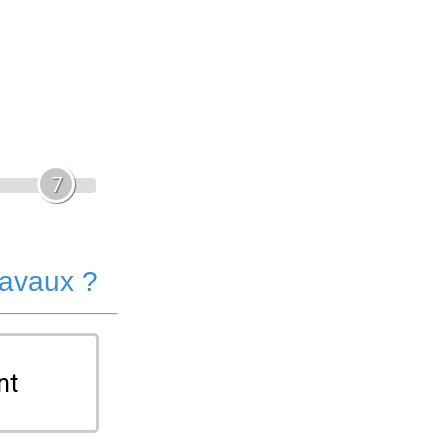
7
ravaux ?
nt