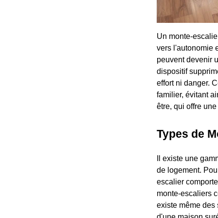
Un monte-escalier
vers l'autonomie e
peuvent devenir u
dispositif suppri
effort ni danger.
familier, évitant
être, qui offre une
Types de M
Il existe une gam
de logement. Pour
escalier comporte
monte-escaliers c
existe même des so
d'une maison suré