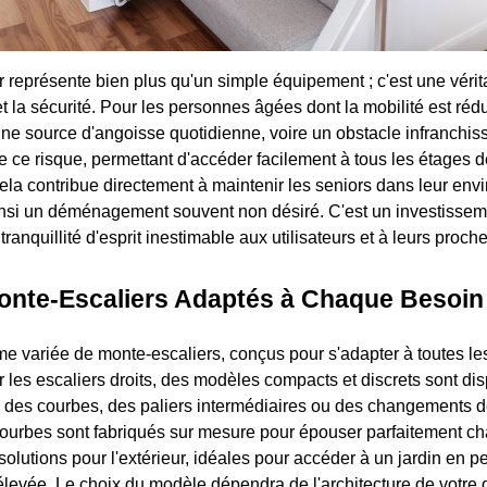
 représente bien plus qu'un simple équipement ; c'est une vérit
t la sécurité. Pour les personnes âgées dont la mobilité est rédu
ne source d'angoisse quotidienne, voire un obstacle infranchiss
me ce risque, permettant d'accéder facilement à tous les étages 
 Cela contribue directement à maintenir les seniors dans leur en
 ainsi un déménagement souvent non désiré. C'est un investissem
 tranquillité d'esprit inestimable aux utilisateurs et à leurs proche
onte-Escaliers Adaptés à Chaque Besoin
me variée de monte-escaliers, conçus pour s'adapter à toutes le
 les escaliers droits, des modèles compacts et discrets sont dis
 des courbes, des paliers intermédiaires ou des changements de
ourbes sont fabriqués sur mesure pour épouser parfaitement cha
lutions pour l'extérieur, idéales pour accéder à un jardin en pe
levée. Le choix du modèle dépendra de l'architecture de votre 