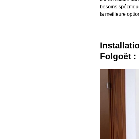
besoins spécifique
la meilleure optio
Installat
Folgoët :