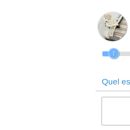
1
Quel es