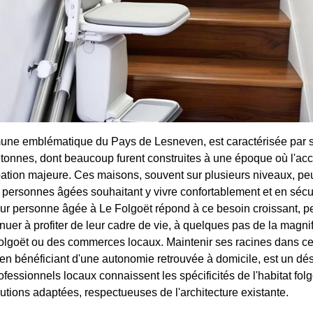
une emblématique du Pays de Lesneven, est caractérisée par s
etonnes, dont beaucoup furent construites à une époque où l'acces
tion majeure. Ces maisons, souvent sur plusieurs niveaux, pe
 personnes âgées souhaitant y vivre confortablement et en sécuri
ur personne âgée à Le Folgoët répond à ce besoin croissant, p
nuer à profiter de leur cadre de vie, à quelques pas de la magni
lgoët ou des commerces locaux. Maintenir ses racines dans 
t en bénéficiant d'une autonomie retrouvée à domicile, est un dési
essionnels locaux connaissent les spécificités de l'habitat folg
utions adaptées, respectueuses de l'architecture existante.