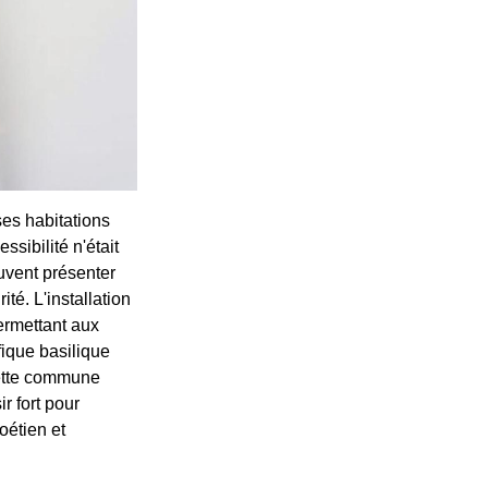
es habitations
sibilité n'était
uvent présenter
té. L'installation
ermettant aux
fique basilique
cette commune
r fort pour
oétien et