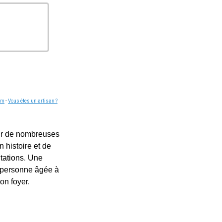
om
-
Vous êtes un artisan ?
pour de nombreuses
 histoire et de
itations. Une
r personne âgée à
on foyer.