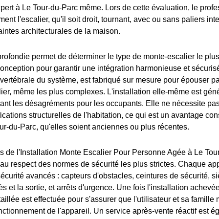
xpert à Le Tour-du-Parc même. Lors de cette évaluation, le prof
nt l'escalier, qu'il soit droit, tournant, avec ou sans paliers int
aintes architecturales de la maison.
rofondie permet de déterminer le type de monte-escalier le plus
onception pour garantir une intégration harmonieuse et sécurisée
 vertébrale du système, est fabriqué sur mesure pour épouser pa
lier, même les plus complexes. L'installation elle-même est gé
sant les désagréments pour les occupants. Elle ne nécessite pa
ications structurelles de l'habitation, ce qui est un avantage co
r-du-Parc, qu'elles soient anciennes ou plus récentes.
s de l'Installation Monte Escalier Pour Personne Agée à Le Tour
u respect des normes de sécurité les plus strictes. Chaque app
sécurité avancés : capteurs d'obstacles, ceintures de sécurité, s
cès et la sortie, et arrêts d'urgence. Une fois l'installation achevé
illée est effectuée pour s'assurer que l'utilisateur et sa famille 
nctionnement de l'appareil. Un service après-vente réactif est é