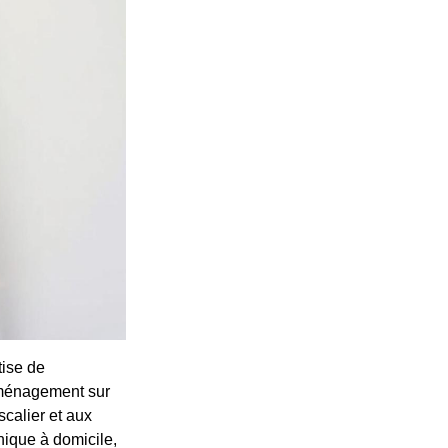
tise de
 aménagement sur
calier et aux
hnique à domicile,