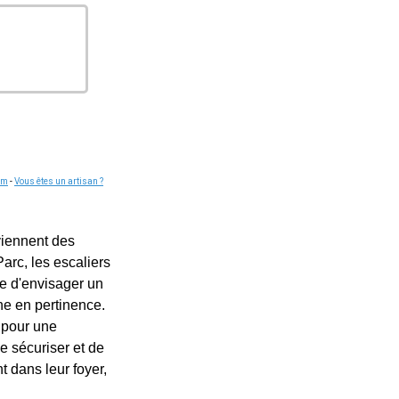
om
-
Vous êtes un artisan ?
viennent des
arc, les escaliers
e d'envisager un
ne en pertinence.
r pour une
e sécuriser et de
t dans leur foyer,