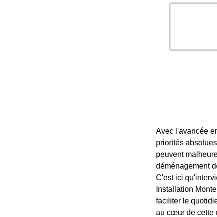
Avec l'avancée en
priorités absolue
peuvent malheureu
déménagement doul
C'est ici qu'inter
Installation Mont
faciliter le quoti
au cœur de cett