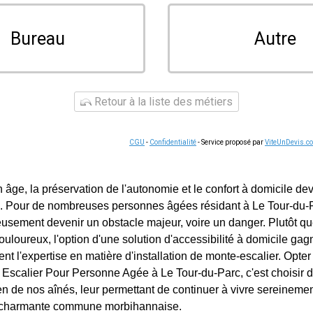
Bureau
Autre
Retour à la liste des métiers
CGU
-
Confidentialité
- Service proposé par
ViteUnDevis.c
 âge, la préservation de l'autonomie et le confort à domicile de
s. Pour de nombreuses personnes âgées résidant à Le Tour-du-P
sement devenir un obstacle majeur, voire un danger. Plutôt qu
oureux, l'option d'une solution d'accessibilité à domicile gag
vient l'expertise en matière d'installation de monte-escalier. Opte
e Escalier Pour Personne Agée à Le Tour-du-Parc, c'est choisir d
dien de nos aînés, leur permettant de continuer à vivre sereinemen
e charmante commune morbihannaise.