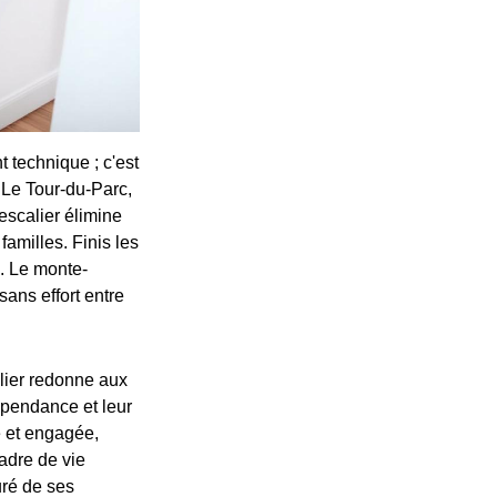
 technique ; c'est
 Le Tour-du-Parc,
escalier élimine
amilles. Finis les
s. Le monte-
sans effort entre
alier redonne aux
dépendance et leur
e et engagée,
adre de vie
uré de ses