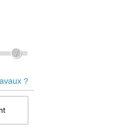
7
ravaux ?
nt