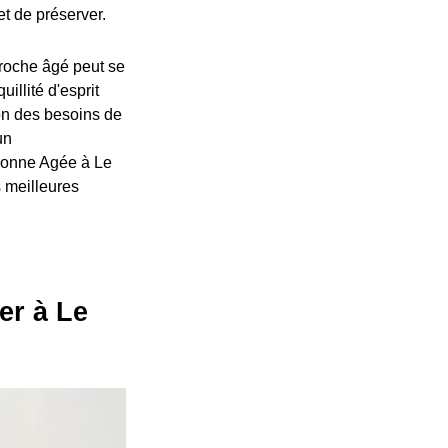
t de préserver.
proche âgé peut se
illité d'esprit
ion des besoins de
un
rsonne Agée à Le
s meilleures
er à Le