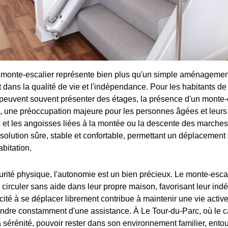
un monte-escalier représente bien plus qu'un simple aménagement
 dans la qualité de vie et l'indépendance. Pour les habitants de
peuvent souvent présenter des étages, la présence d'un monte-
e, une préoccupation majeure pour les personnes âgées et leurs f
x et les angoisses liées à la montée ou la descente des marche
 solution sûre, stable et confortable, permettant un déplacement 
abitation.
urité physique, l'autonomie est un bien précieux. Le monte-esc
e circuler sans aide dans leur propre maison, favorisant leur in
cité à se déplacer librement contribue à maintenir une vie activ
ndre constamment d'une assistance. À Le Tour-du-Parc, où le c
la sérénité, pouvoir rester dans son environnement familier, ento