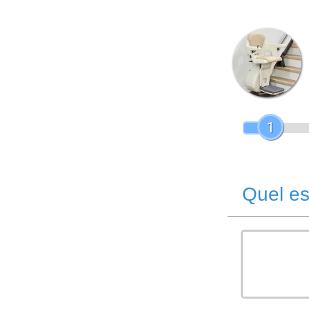
1
Quel es