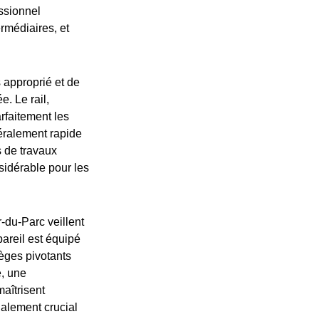
essionnel
ermédiaires, et
 approprié et de
. Le rail,
rfaitement les
néralement rapide
s de travaux
nsidérable pour les
-du-Parc veillent
areil est équipé
ièges pivotants
e, une
maîtrisent
galement crucial