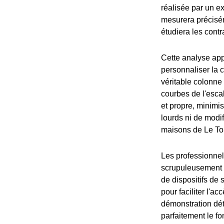
réalisée par un e
mesurera préciséme
étudiera les contr
Cette analyse app
personnaliser la c
véritable colonne
courbes de l'esca
et propre, minimi
lourds ni de modif
maisons de Le Tou
Les professionnel
scrupuleusement a
de dispositifs de 
pour faciliter l'ac
démonstration déta
parfaitement le fo