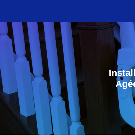
Insta
Agée