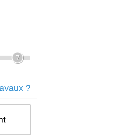
7
ravaux ?
nt