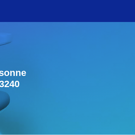
rsonne
33240