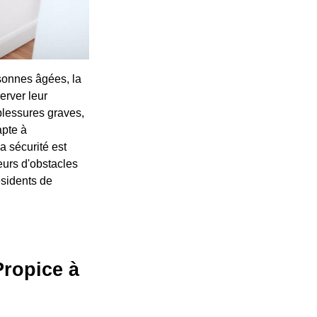
rsonnes âgées, la
erver leur
blessures graves,
apte à
La sécurité est
eurs d'obstacles
ésidents de
Propice à