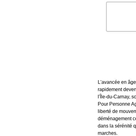
L'avancée en âge
rapidement deveni
l'Île-du-Carnay, s
Pour Personne Agé
liberté de mouvem
déménagement coût
dans la sérénité q
marches.