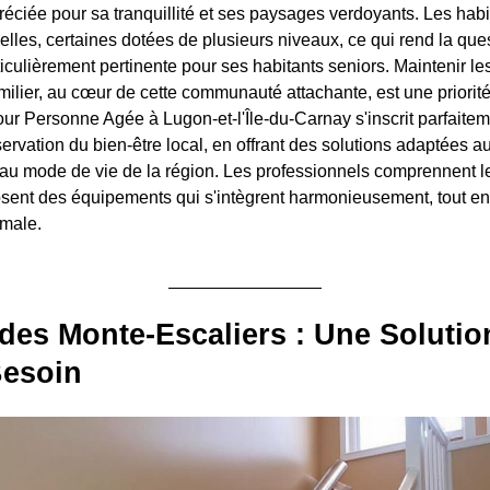
préciée pour sa tranquillité et ses paysages verdoyants. Les habi
elles, certaines dotées de plusieurs niveaux, ce qui rend la que
rticulièrement pertinente pour ses habitants seniors. Maintenir le
lier, au cœur de cette communauté attachante, est une priorité. 
ur Personne Agée à Lugon-et-l'Île-du-Carnay s'inscrit parfaitem
rvation du bien-être local, en offrant des solutions adaptées au
t au mode de vie de la région. Les professionnels comprennent 
osent des équipements qui s'intègrent harmonieusement, tout e
imale.
 des Monte-Escaliers : Une Solutio
esoin