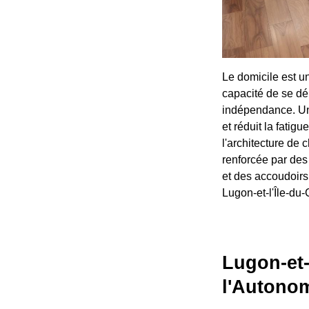
Le domicile est u
capacité de se dé
indépendance. Un 
et réduit la fatigu
l'architecture de 
renforcée par des 
et des accoudoirs 
Lugon-et-l'Île-du
Lugon-et-
l'Autono