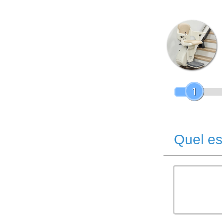
1
Quel es