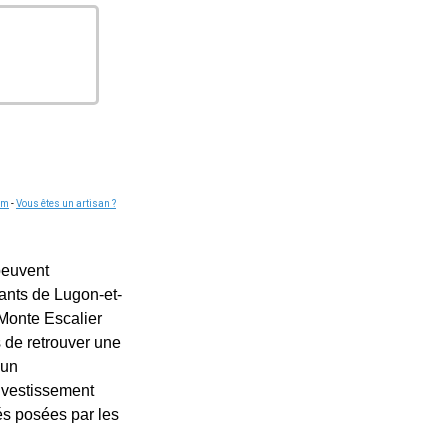
om
-
Vous êtes un artisan ?
peuvent
tants de Lugon-et-
n Monte Escalier
 de retrouver une
 un
nvestissement
tés posées par les