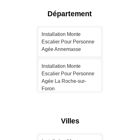
Agée Lyon
Département
Installation Monte
Escalier Pour Personne
Installation Monte
Agée Toulouse
Escalier Pour Personne
Agée Annemasse
Installation Monte
Escalier Pour Personne
Installation Monte
Agée Nice
Escalier Pour Personne
Agée La Roche-sur-
Installation Monte
Foron
Escalier Pour Personne
Agée Nantes
Installation Monte
Escalier Pour Personne
Installation Monte
Villes
Agée Saint-Julien-en-
Escalier Pour Personne
Genevois
Agée Strasbourg