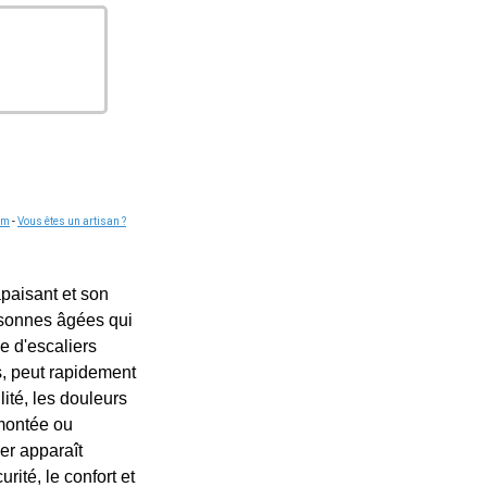
om
-
Vous êtes un artisan ?
paisant et son
ersonnes âgées qui
e d'escaliers
s, peut rapidement
ité, les douleurs
 montée ou
er apparaît
ité, le confort et