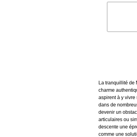
La tranquillité d
charme authentiqu
aspirent à y vivr
dans de nombreuse
devenir un obstacl
articulaires ou s
descente une épre
comme une solution