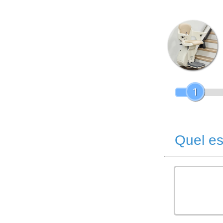
1
Quel es