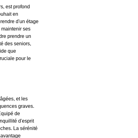
rs, est profond
uhait en
e rendre d'un étage
e maintenir ses
dre prendre un
té des seniors,
aide que
ruciale pour le
âgées, et les
équences graves.
 Équipé de
quillité d'esprit
oches. La sérénité
n avantage