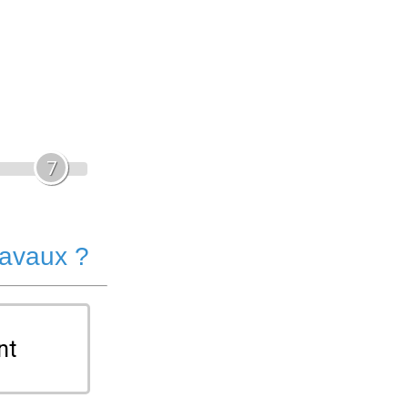
7
ravaux ?
nt