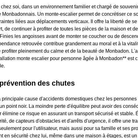
ir chez soi, dans un environnement familier et chargé de souveni
 Monbadonnais. Un monte-escalier permet de concrétiser ce so
raintes liées aux déplacements verticaux. Il offre la liberté de s
ort, de continuer à profiter de toutes les pièces de la maison et d
 Finies les angoisses avant de monter se coucher ou de descen
pendance retrouvée contribue grandement au moral et à la vitali
e profiter pleinement du calme et de la beauté de Monbadon. L'
stallation monte escalier pour personne âgée à Monbadon** est c
le.
 prévention des chutes
a principale cause d'accidents domestiques chez les personnes 
 un point noir. La moindre perte d'équilibre peut avoir des cons
 élimine ce risque en assurant un transport sécurisé et stable.
té, de capteurs d'obstacles et d'arrêts d'urgence, il offre une tran
eulement pour l'utilisateur, mais aussi pour sa famille et ses pr
nt en sécurité chez lui, même dans une maison à étages, est u