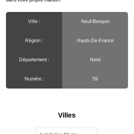
Ville :️
Neuf-Berquin
Région :️
Hauts-De-France
Département :
Nord
Numéro :
59
Villes