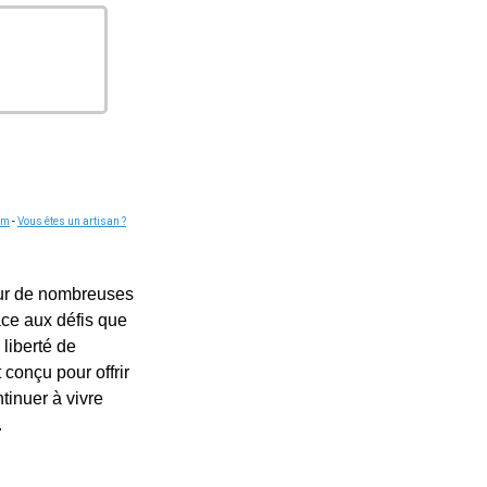
om
-
Vous êtes un artisan ?
our de nombreuses
ace aux défis que
liberté de
 conçu pour offrir
tinuer à vivre
.