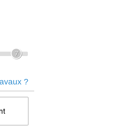
7
ravaux ?
nt