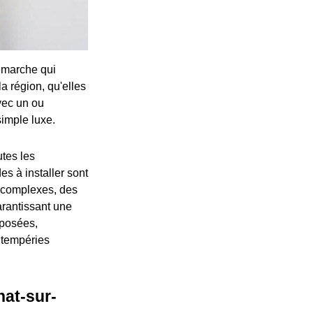
démarche qui
a région, qu'elles
vec un ou
simple luxe.
utes les
es à installer sont
s complexes, des
arantissant une
oposées,
ntempéries
nat-sur-