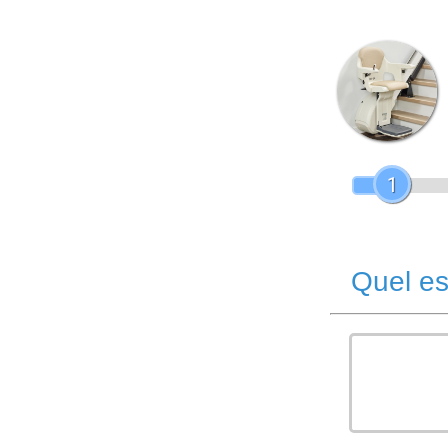
1
Quel es