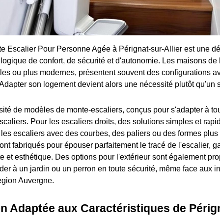
nte Escalier Pour Personne Agée à Pérignat-sur-Allier est une 
 logique de confort, de sécurité et d'autonomie. Les maisons de l
elles ou plus modernes, présentent souvent des configurations a
 Adapter son logement devient alors une nécessité plutôt qu'un 
ersité de modèles de monte-escaliers, conçus pour s'adapter à to
scaliers. Pour les escaliers droits, des solutions simples et rapid
 les escaliers avec des courbes, des paliers ou des formes plu
ont fabriqués pour épouser parfaitement le tracé de l'escalier, g
te et esthétique. Des options pour l'extérieur sont également pr
der à un jardin ou un perron en toute sécurité, même face aux i
région Auvergne.
n Adaptée aux Caractéristiques de Périg