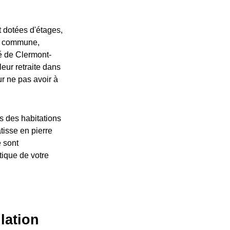
t dotées d'étages,
 La commune,
é de Clermont-
leur retraite dans
r ne pas avoir à
és des habitations
tisse en pierre
e sont
tique de votre
lation