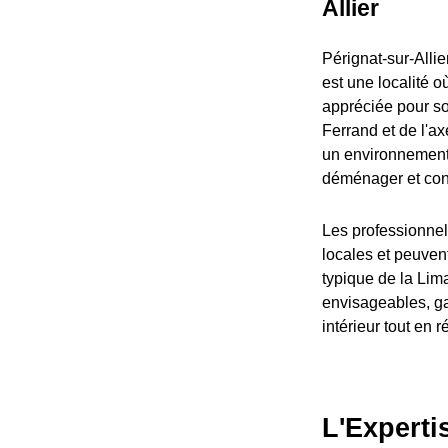
Allier
Pérignat-sur-Alli
est une localité o
appréciée pour so
Ferrand et de l'ax
un environnement 
déménager et conti
Les professionnels
locales et peuvent
typique de la Lim
envisageables, ga
intérieur tout en 
L'Experti