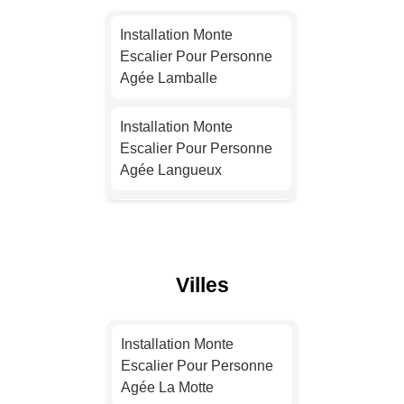
Installation Monte
Escalier Pour Personne
Installation Monte
Agée Toulouse
Escalier Pour Personne
Agée Lamballe
Installation Monte
Escalier Pour Personne
Installation Monte
Agée Nice
Escalier Pour Personne
Agée Langueux
Installation Monte
Escalier Pour Personne
Installation Monte
Agée Nantes
Escalier Pour Personne
Agée Yffiniac
Installation Monte
Villes
Escalier Pour Personne
Installation Monte
Agée Strasbourg
Escalier Pour Personne
Installation Monte
Agée Dinan
Escalier Pour Personne
Installation Monte
Agée La Motte
Escalier Pour Personne
Installation Monte