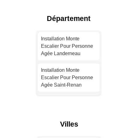
Escalier Pour Personne
Agée Lyon
Département
Installation Monte
Escalier Pour Personne
Installation Monte
Agée Toulouse
Escalier Pour Personne
Agée Landerneau
Installation Monte
Escalier Pour Personne
Installation Monte
Agée Nice
Escalier Pour Personne
Agée Saint-Renan
Installation Monte
Escalier Pour Personne
Installation Monte
Agée Nantes
Escalier Pour Personne
Agée Plouzané
Installation Monte
Villes
Escalier Pour Personne
Installation Monte
Agée Strasbourg