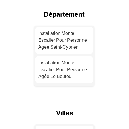
Escalier Pour Personne
Agée Lyon
Département
Installation Monte
Escalier Pour Personne
Installation Monte
Agée Toulouse
Escalier Pour Personne
Agée Saint-Cyprien
Installation Monte
Escalier Pour Personne
Installation Monte
Agée Nice
Escalier Pour Personne
Agée Le Boulou
Installation Monte
Escalier Pour Personne
Installation Monte
Agée Nantes
Escalier Pour Personne
Agée Argelès-sur-Mer
Installation Monte
Villes
Escalier Pour Personne
Installation Monte
Agée Strasbourg
Escalier Pour Personne