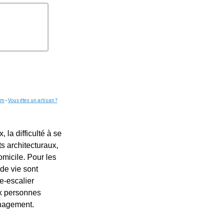
om
-
Vous êtes un artisan ?
la difficulté à se
s architecturaux,
omicile. Pour les
de vie sont
e-escalier
ux personnes
énagement.