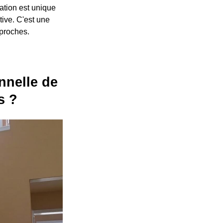
ation est unique
tive. C'est une
 proches.
nnelle de
s ?