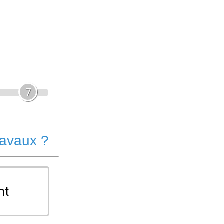
7
ravaux ?
nt