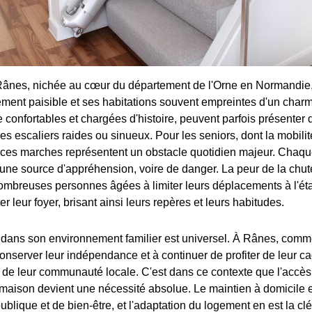
nes, nichée au cœur du département de l'Orne en Normandie, 
ment paisible et ses habitations souvent empreintes d'un char
 confortables et chargées d'histoire, peuvent parfois présenter 
es escaliers raides ou sinueux. Pour les seniors, dont la mobilit
 ces marches représentent un obstacle quotidien majeur. Chaq
une source d'appréhension, voire de danger. La peur de la chute
nombreuses personnes âgées à limiter leurs déplacements à l'éta
er leur foyer, brisant ainsi leurs repères et leurs habitudes.
r dans son environnement familier est universel. À Rânes, comme
onserver leur indépendance et à continuer de profiter de leur ca
t de leur communauté locale. C'est dans ce contexte que l'accès
 maison devient une nécessité absolue. Le maintien à domicile 
blique et de bien-être, et l'adaptation du logement en est la clé