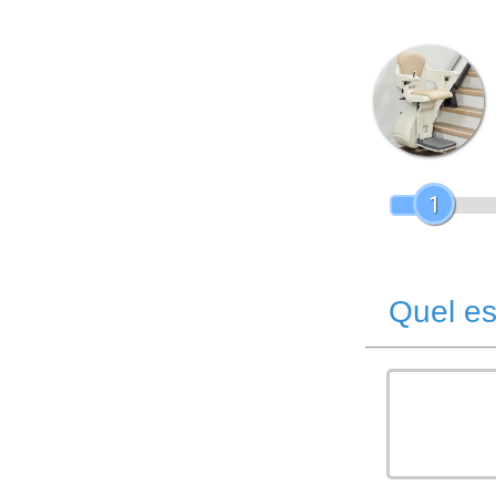
1
Quel es