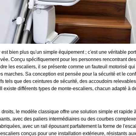
 est bien plus qu'un simple équipement ; c'est une véritable por
uvée. Conçu spécifiquement pour les personnes rencontrant des d
re les escaliers, il se présente comme un fauteuil motorisé qui 
 les marches. Sa conception est pensée pour la sécurité et le confor
ifs tels que des ceintures de sécurité, des accoudoirs relevable
 Il existe différents types de monte-escaliers, chacun adapté à d
 droits, le modèle classique offre une solution simple et rapide à
rnants, avec des paliers intermédiaires ou des courbes complexe
briquées, avec un rail épousant parfaitement la forme de l'escalie
caliers conçus pour une installation extérieure, résistants aux