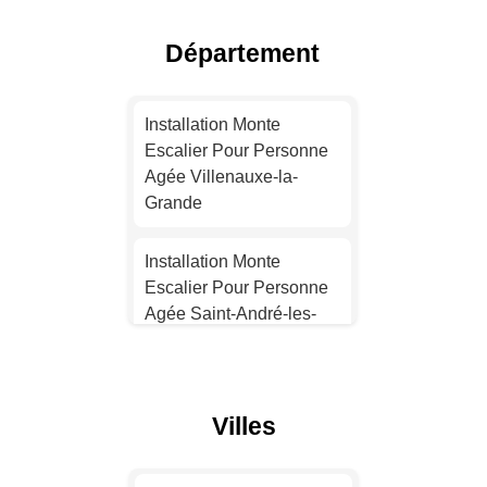
Agée Lyon
Département
Installation Monte
Escalier Pour Personne
Installation Monte
Agée Toulouse
Escalier Pour Personne
Agée Villenauxe-la-
Installation Monte
Grande
Escalier Pour Personne
Agée Nice
Installation Monte
Escalier Pour Personne
Installation Monte
Agée Saint-André-les-
Escalier Pour Personne
Vergers
Agée Nantes
Installation Monte
Installation Monte
Villes
Escalier Pour Personne
Escalier Pour Personne
Agée Bar-sur-Aube
Agée Strasbourg