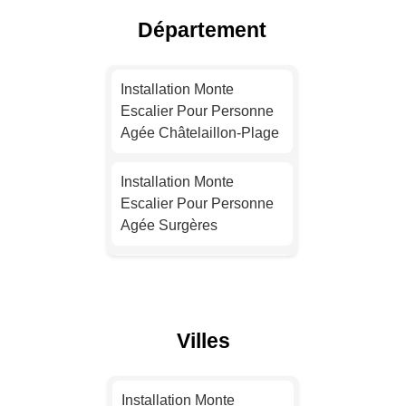
Agée Lyon
Département
Installation Monte
Escalier Pour Personne
Installation Monte
Agée Toulouse
Escalier Pour Personne
Agée Châtelaillon-Plage
Installation Monte
Escalier Pour Personne
Installation Monte
Agée Nice
Escalier Pour Personne
Agée Surgères
Installation Monte
Escalier Pour Personne
Installation Monte
Agée Nantes
Escalier Pour Personne
Agée Marennes
Installation Monte
Villes
Escalier Pour Personne
Installation Monte
Agée Strasbourg
Escalier Pour Personne
Installation Monte