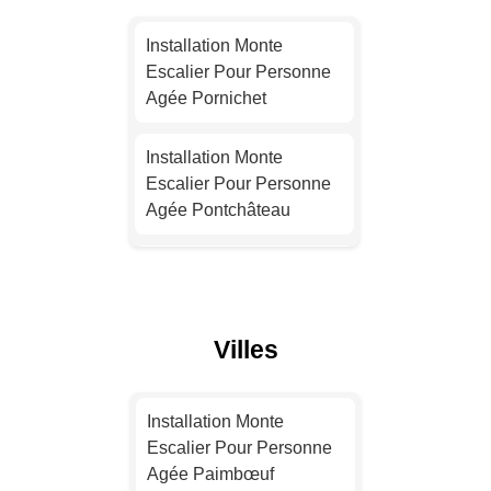
Installation Monte
Escalier Pour Personne
Installation Monte
Agée Toulouse
Escalier Pour Personne
Agée Pornichet
Installation Monte
Escalier Pour Personne
Installation Monte
Agée Nice
Escalier Pour Personne
Agée Pontchâteau
Installation Monte
Escalier Pour Personne
Installation Monte
Agée Nantes
Escalier Pour Personne
Agée Saint-Nazaire
Installation Monte
Villes
Escalier Pour Personne
Installation Monte
Agée Strasbourg
Escalier Pour Personne
Installation Monte
Agée Guérande
Escalier Pour Personne
Installation Monte
Agée Paimbœuf
Escalier Pour Personne