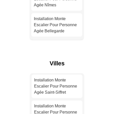
Agée Nîmes
Installation Monte
Escalier Pour Personne
Installation Monte
Agée Nice
Escalier Pour Personne
Agée Bellegarde
Installation Monte
Escalier Pour Personne
Installation Monte
Agée Nantes
Escalier Pour Personne
Agée Vauvert
Installation Monte
Villes
Escalier Pour Personne
Installation Monte
Agée Strasbourg
Escalier Pour Personne
Installation Monte
Agée Les Angles
Escalier Pour Personne
Installation Monte
Agée Saint-Siffret
Escalier Pour Personne
Installation Monte
Agée Montpellier
Escalier Pour Personne
Installation Monte
Agée Alès
Escalier Pour Personne
Installation Monte