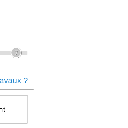
7
ravaux ?
nt