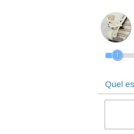
1
Quel es