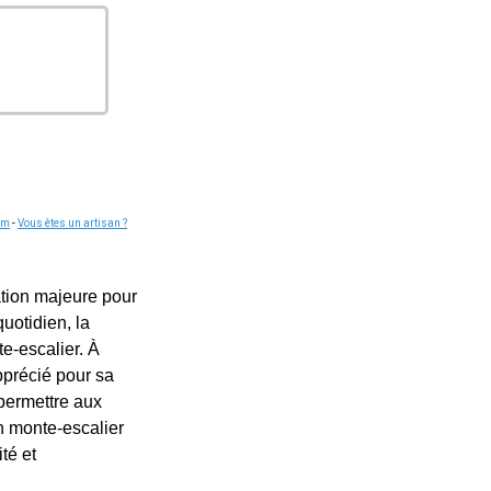
om
-
Vous êtes un artisan ?
ation majeure pour
uotidien, la
te-escalier. À
pprécié pour sa
 permettre aux
un monte-escalier
té et