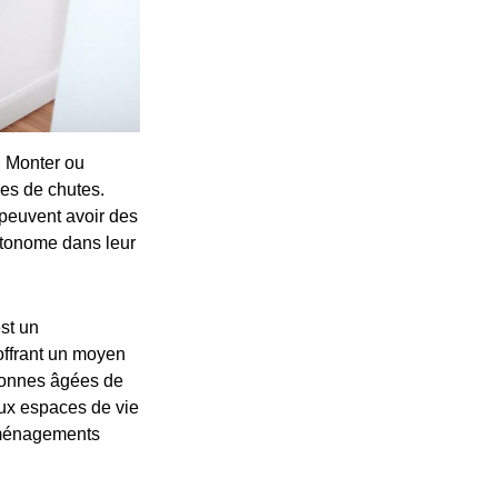
. Monter ou
ues de chutes.
peuvent avoir des
utonome dans leur
st un
 offrant un moyen
rsonnes âgées de
aux espaces de vie
aménagements