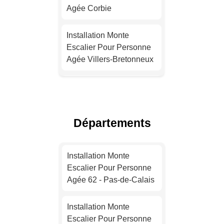
Agée Corbie
Installation Monte
Escalier Pour Personne
Installation Monte
Agée Nice
Escalier Pour Personne
Agée Villers-Bretonneux
Installation Monte
Escalier Pour Personne
Installation Monte
Agée Nantes
Escalier Pour Personne
Agée Salouël
Installation Monte
Départements
Escalier Pour Personne
Installation Monte
Agée Strasbourg
Escalier Pour Personne
Installation Monte
Agée Albert
Escalier Pour Personne
Installation Monte
Agée 62 - Pas-de-Calais
Escalier Pour Personne
Installation Monte
Agée Montpellier
Escalier Pour Personne
Installation Monte
Agée Camon
Escalier Pour Personne
Installation Monte