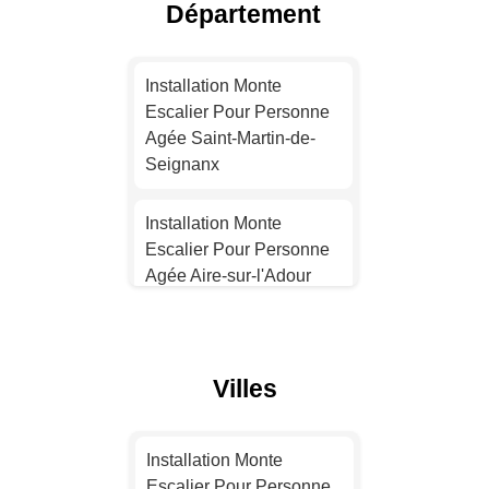
Département
Installation Monte
Escalier Pour Personne
Installation Monte
Agée Toulouse
Escalier Pour Personne
Agée Saint-Martin-de-
Installation Monte
Seignanx
Escalier Pour Personne
Agée Nice
Installation Monte
Escalier Pour Personne
Installation Monte
Agée Aire-sur-l'Adour
Escalier Pour Personne
Agée Nantes
Installation Monte
Escalier Pour Personne
Installation Monte
Villes
Agée Soorts-Hossegor
Escalier Pour Personne
Agée Strasbourg
Installation Monte
Installation Monte
Escalier Pour Personne
Escalier Pour Personne