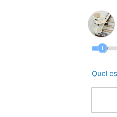
1
Quel es