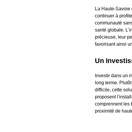
La Haute-Savoie e
continuer à profit
communauté sans ê
santé globale. L'
précieuse, leur p
favorisant ainsi u
Un Investis
Investir dans un m
long terme. Plut
difficile, cette s
proposent l'insta
comprennent les b
proximité de haute