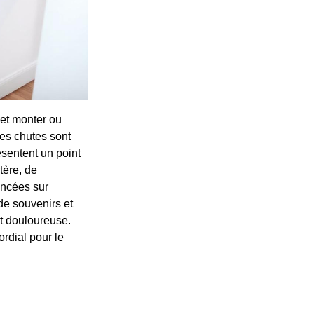
 et monter ou
Les chutes sont
sentent un point
tère, de
encées sur
de souvenirs et
st douloureuse.
ordial pour le