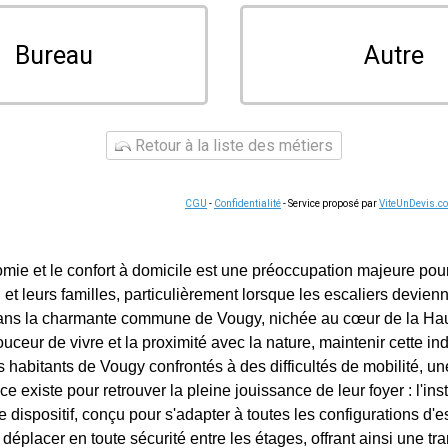
Bureau
Autre
Retour à la liste des métiers
CGU
-
Confidentialité
- Service proposé par
ViteUnDevis.c
omie et le confort à domicile est une préoccupation majeure p
et leurs familles, particulièrement lorsque les escaliers devien
ans la charmante commune de Vougy, nichée au cœur de la Hau
ouceur de vivre et la proximité avec la nature, maintenir cette 
s habitants de Vougy confrontés à des difficultés de mobilité, un
ce existe pour retrouver la pleine jouissance de leur foyer : l'inst
 dispositif, conçu pour s'adapter à toutes les configurations d'e
déplacer en toute sécurité entre les étages, offrant ainsi une tran