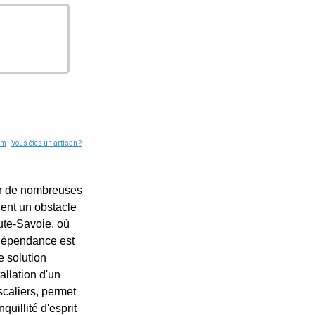
om
-
Vous êtes un artisan ?
our de nombreuses
nent un obstacle
te-Savoie, où
indépendance est
e solution
allation d'un
scaliers, permet
quillité d'esprit