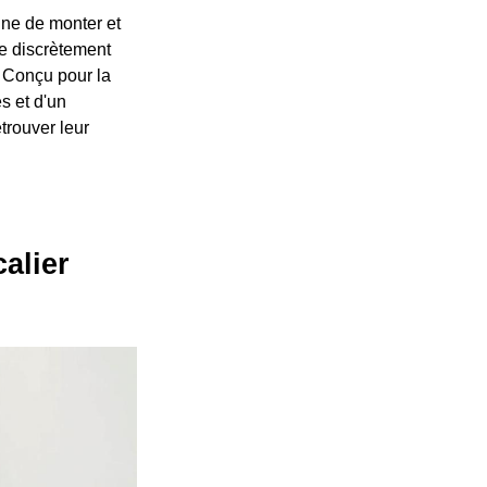
nne de monter et
le discrètement
. Conçu pour la
es et d'un
etrouver leur
alier