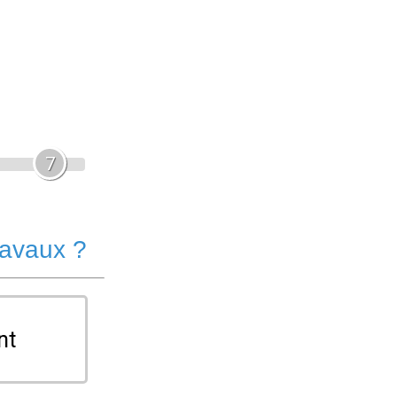
7
ravaux ?
nt