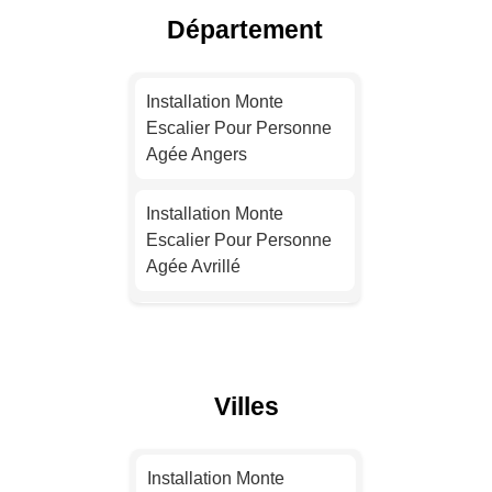
Agée Lyon
Département
Installation Monte
Escalier Pour Personne
Installation Monte
Agée Toulouse
Escalier Pour Personne
Agée Angers
Installation Monte
Escalier Pour Personne
Installation Monte
Agée Nice
Escalier Pour Personne
Agée Avrillé
Installation Monte
Escalier Pour Personne
Installation Monte
Agée Nantes
Escalier Pour Personne
Agée Saint-Barthélemy-
Installation Monte
Villes
d'Anjou
Escalier Pour Personne
Agée Strasbourg
Installation Monte
Installation Monte
Escalier Pour Personne