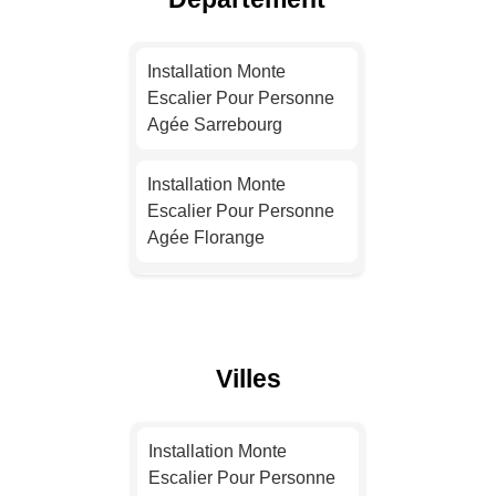
Installation Monte
Escalier Pour Personne
Installation Monte
Agée Toulouse
Escalier Pour Personne
Agée Sarrebourg
Installation Monte
Escalier Pour Personne
Installation Monte
Agée Nice
Escalier Pour Personne
Agée Florange
Installation Monte
Escalier Pour Personne
Installation Monte
Agée Nantes
Escalier Pour Personne
Agée Stiring-Wendel
Installation Monte
Villes
Escalier Pour Personne
Installation Monte
Agée Strasbourg
Escalier Pour Personne
Installation Monte
Agée Creutzwald
Escalier Pour Personne
Installation Monte