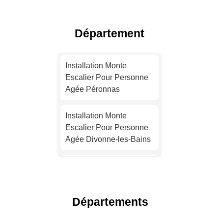
Escalier Pour Personne
Agée Lyon
Département
Installation Monte
Escalier Pour Personne
Installation Monte
Agée Toulouse
Escalier Pour Personne
Agée Péronnas
Installation Monte
Escalier Pour Personne
Installation Monte
Agée Nice
Escalier Pour Personne
Agée Divonne-les-Bains
Installation Monte
Escalier Pour Personne
Installation Monte
Agée Nantes
Escalier Pour Personne
Agée Thoiry
Installation Monte
Départements
Escalier Pour Personne
Installation Monte