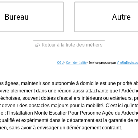
Bureau
Autre
Retour à la liste des métiers
CGU
-
Confidentialité
- Service proposé par
ViteUnDevis.c
s âgées, maintenir son autonomie à domicile est une priorité ab
de vivre pleinement dans une région aussi attachante que l'Ardèc
déchoises, souvent dotées d'escaliers intérieurs ou extérieurs, 
evenir des obstacles majeurs pour la mobilité. C'est ici qu'int
lle : l'Installation Monte Escalier Pour Personne Agée du Ardech
ualifié et expérimenté dans le département est la garantie de re
dien, sans avoir à envisager un déménagement contraint.