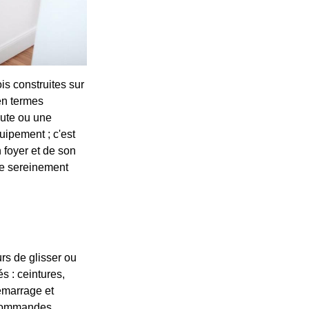
is construites sur
en termes
hute ou une
uipement ; c'est
 foyer et de son
re sereinement
urs de glisser ou
s : ceintures,
démarrage et
s commandes