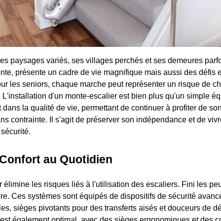
es paysages variés, ses villages perchés et ses demeures parfo
ente, présente un cadre de vie magnifique mais aussi des défis 
Pour les seniors, chaque marche peut représenter un risque de c
 L'installation d'un monte-escalier est bien plus qu'un simple éq
dans la qualité de vie, permettant de continuer à profiter de son
s contrainte. Il s'agit de préserver son indépendance et de viv
 sécurité.
 Confort au Quotidien
élimine les risques liés à l'utilisation des escaliers. Fini les pe
bre. Ces systèmes sont équipés de dispositifs de sécurité avancé
les, sièges pivotants pour des transferts aisés et douceurs de 
rt est également optimal, avec des sièges ergonomiques et de