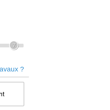
7
ravaux ?
nt