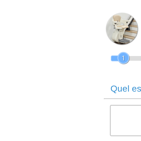
1
Quel es