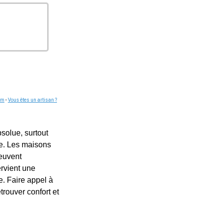
om
-
Vous êtes un artisan ?
solue, surtout
he. Les maisons
peuvent
ervient une
e. Faire appel à
trouver confort et