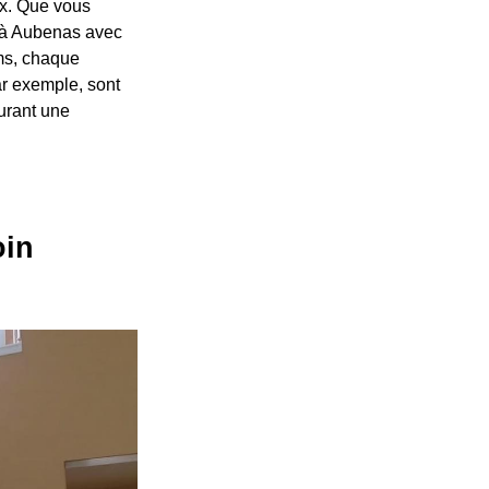
ux. Que vous
e à Aubenas avec
oms, chaque
ar exemple, sont
surant une
oin