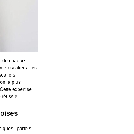
és de chaque
nte-escaliers : les
scaliers
ion la plus
Cette expertise
 réussie.
hoises
iques : parfois