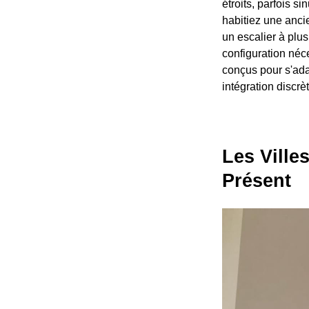
étroits, parfois s
habitiez une anci
un escalier à plu
configuration néc
conçus pour s'ada
intégration discrè
Les Ville
Présent