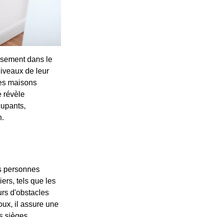
issement dans le
niveaux de leur
ses maisons
e révèle
cupants,
n.
es personnes
ers, tels que les
urs d'obstacles
oux, il assure une
s sièges