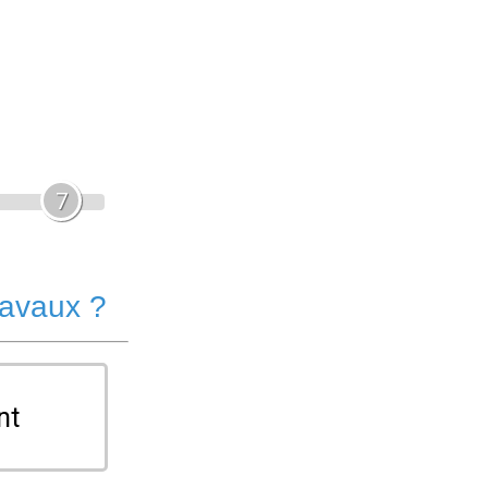
7
ravaux ?
nt