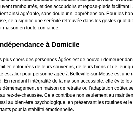
ent rembourrés, et des accoudoirs et repose-pieds facilitant l'a
ient ainsi agréable, sans douleur ni appréhension. Pour les hab
se, cela signifie une sérénité retrouvée dans les gestes quotidi
r maison en toute confiance.
'Indépendance à Domicile
es plus chers des personnes âgées est de pouvoir demeurer dan
lier, entourées de leurs souvenirs, de leurs biens et de leur qua
nte escalier pour personne agée à Belleville-sur-Meuse est une 
. En rendant l'intégralité de la maison accessible, elle évite les
le déménagement en maison de retraite ou l'adaptation coûteuse 
 au rez-de-chaussée. Cela contribue non seulement au maintien
ssi au bien-être psychologique, en préservant les routines et le
rtants pour la stabilité émotionnelle.