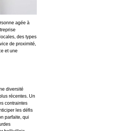
personne agée à
treprise
locales, des types
vice de proximité,
ce et une
ne diversité
 plus récentes. Un
es contraintes
ticiper les défis
on parfaite, qui
ourdes