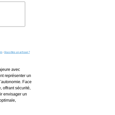
om
-
Vous êtes un artisan ?
ajeure avec
nt représenter un
 l'autonomie. Face
 offrant sécurité,
oir envisager un
optimale,