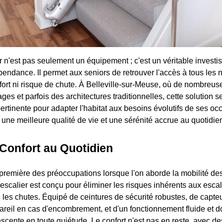
 n'est pas seulement un équipement ; c'est un véritable invest
épendance. Il permet aux seniors de retrouver l'accès à tous les 
ffort ni risque de chute. À Belleville-sur-Meuse, où de nombreu
es et parfois des architectures traditionnelles, cette solution s
ertinente pour adapter l'habitat aux besoins évolutifs de ses oc
 une meilleure qualité de vie et une sérénité accrue au quotidie
 Confort au Quotidien
a première des préoccupations lorsque l'on aborde la mobilité d
scalier est conçu pour éliminer les risques inhérents aux escali
les chutes. Équipé de ceintures de sécurité robustes, de capte
pareil en cas d'encombrement, et d'un fonctionnement fluide et d
cente en toute quiétude. Le confort n'est pas en reste, avec de