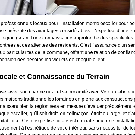
 professionnels locaux pour l'installation monte escalier pour 
use présente des avantages considérables. L'expertise d'une en
 région garantit une connaissance approfondie des spécificités 
ontrées et des attentes des résidents. C'est l'assurance d'un ser
aux particularités de la commune, offrant une relation de confian
ension des besoins individuels de chaque client.
ocale et Connaissance du Terrain
use, avec son charme rural et sa proximité avec Verdun, abrite u
es maisons traditionnelles lorraines en pierre aux constructions
naissant bien la région sera en mesure d'évaluer précisément l
e escalier, qu'il soit droit, en colimaçon, étroit ou large, et d'an
itat local. Cette expertise locale est cruciale pour une installati
eusement à l'esthétique de votre intérieur, sans nécessiter de l