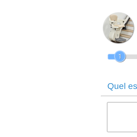
1
Quel es