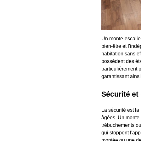
Un monte-escalier
bien-être et l'ind
habitation sans e
possèdent des étag
particulièrement p
garantissant ainsi
Sécurité et
La sécurité est l
âgées. Un monte-e
trébuchements ou 
qui stoppent l'ap
montée ou une des