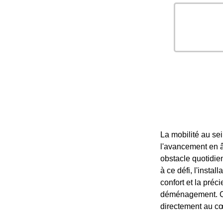
La mobilité au se
l'avancement en 
obstacle quotidie
à ce défi, l'insta
confort et la préc
déménagement. C'e
directement au cœ