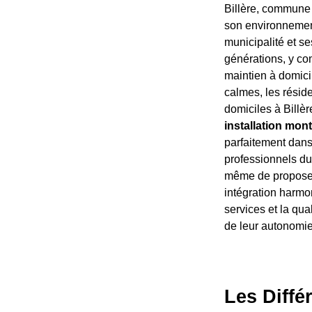
Billère, commune 
son environnement
municipalité et se
générations, y com
maintien à domicil
calmes, les résid
domiciles à Billèr
installation mon
parfaitement dans 
professionnels du 
même de proposer 
intégration harmon
services et la qual
de leur autonomie
Les Diffé