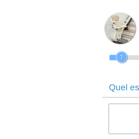
1
Quel es