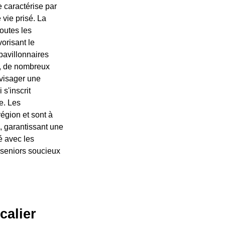
 caractérise par
vie prisé. La
toutes les
orisant le
pavillonnaires
e, de nombreux
nvisager une
s'inscrit
le. Les
région et sont à
, garantissant une
é avec les
es seniors soucieux
calier