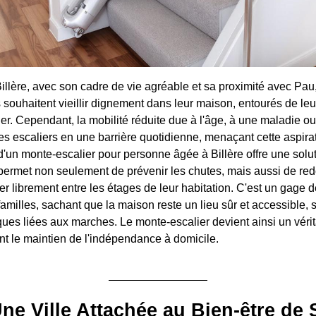
lère, avec son cadre de vie agréable et sa proximité avec Pau,
souhaitent vieillir dignement dans leur maison, entourés de leu
lier. Cependant, la mobilité réduite due à l'âge, à une maladie o
es escaliers en une barrière quotidienne, menaçant cette aspirat
n d'un monte-escalier pour personne âgée à Billère offre une solu
 permet non seulement de prévenir les chutes, mais aussi de re
uler librement entre les étages de leur habitation. C'est un gage 
familles, sachant que la maison reste un lieu sûr et accessible, 
ues liées aux marches. Le monte-escalier devient ainsi un vérita
ant le maintien de l'indépendance à domicile.
 Une Ville Attachée au Bien-être de