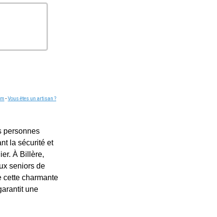
om
-
Vous êtes un artisan ?
es personnes
t la sécurité et
er. À Billère,
ux seniors de
de cette charmante
arantit une