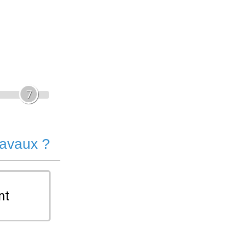
7
ravaux ?
nt