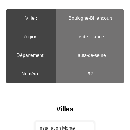
Ville :️
Boulogne-Billancourt
Région :️
Ile-de-France
Département :
Hauts-de-seine
Numéro :
92
Villes
Installation Monte