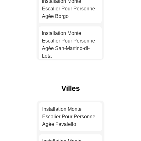
Installation Monte
Agée Toulouse
Escalier Pour Personne
Agée Borgo
Installation Monte
Escalier Pour Personne
Installation Monte
Agée Nice
Escalier Pour Personne
Agée San-Martino-di-
Installation Monte
Lota
Escalier Pour Personne
Agée Nantes
Installation Monte
Escalier Pour Personne
Installation Monte
Villes
Agée San-Nicolao
Escalier Pour Personne
Agée Strasbourg
Installation Monte
Installation Monte
Escalier Pour Personne
Escalier Pour Personne
Installation Monte
Agée Prunelli-di-
Agée Favalello
Escalier Pour Personne
Fiumorbo
Agée Montpellier