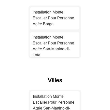
Installation Monte
Escalier Pour Personne
Installation Monte
Agée Toulouse
Escalier Pour Personne
Agée Borgo
Installation Monte
Escalier Pour Personne
Installation Monte
Agée Nice
Escalier Pour Personne
Agée San-Martino-di-
Installation Monte
Lota
Escalier Pour Personne
Agée Nantes
Installation Monte
Escalier Pour Personne
Installation Monte
Villes
Agée San-Nicolao
Escalier Pour Personne
Agée Strasbourg
Installation Monte
Installation Monte
Escalier Pour Personne
Escalier Pour Personne
Installation Monte
Agée Prunelli-di-
Agée San-Martino-di-
Escalier Pour Personne