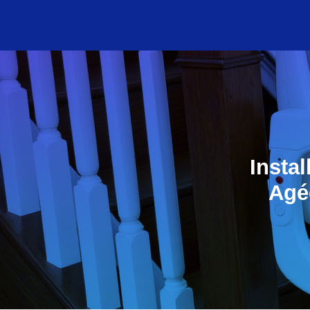
Insta
Agée