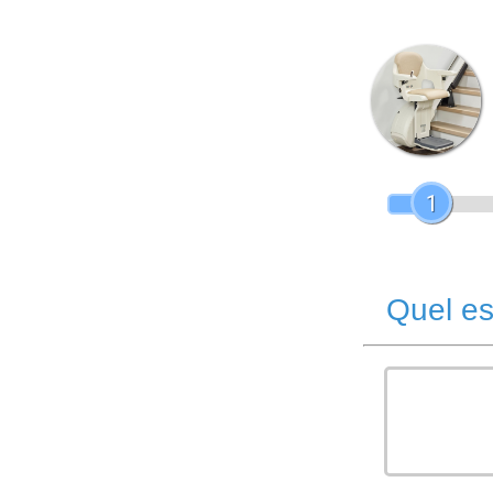
1
Quel es