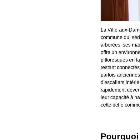
La Ville-aux-Dame
commune qui sédui
arborées, ses mai
offre un environn
pittoresques en fa
restant connectés
parfois anciennes
d'escaliers intér
rapidement deveni
leur capacité à n
cette belle commun
Pourquoi 