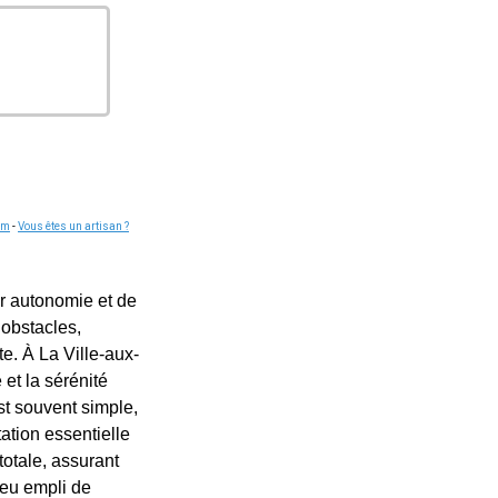
om
-
Vous êtes un artisan ?
ur autonomie et de
 obstacles,
e. À La Ville-aux-
et la sérénité
st souvent simple,
tation essentielle
otale, assurant
ieu empli de