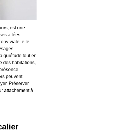
urs, est une
ses allées
onviviale, elle
aysages
la quiétude tout en
e des habitations,
 présence
ers peuvent
oyer. Préserver
eur attachement à
alier