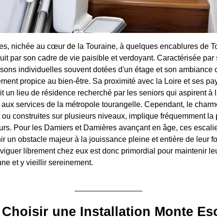
s, nichée au cœur de la Touraine, à quelques encablures de To
t par son cadre de vie paisible et verdoyant. Caractérisée par 
sons individuelles souvent dotées d'un étage et son ambiance c
ement propice au bien-être. Sa proximité avec la Loire et ses p
it un lieu de résidence recherché par les seniors qui aspirent à 
 aux services de la métropole tourangelle. Cependant, le charm
 ou construites sur plusieurs niveaux, implique fréquemment la
ieurs. Pour les Damiers et Damières avançant en âge, ces escali
r un obstacle majeur à la jouissance pleine et entière de leur f
aviguer librement chez eux est donc primordial pour maintenir l
e et y vieillir sereinement.
Choisir une Installation Monte Esc