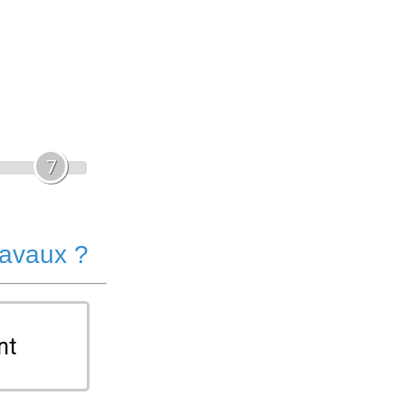
7
ravaux ?
nt