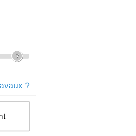
7
ravaux ?
nt