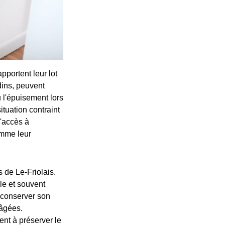
portent leur lot
dins, peuvent
u l'épuisement lors
tuation contraint
l'accès à
omme leur
 de Le-Friolais.
ile et souvent
 conserver son
 âgées.
nt à préserver le