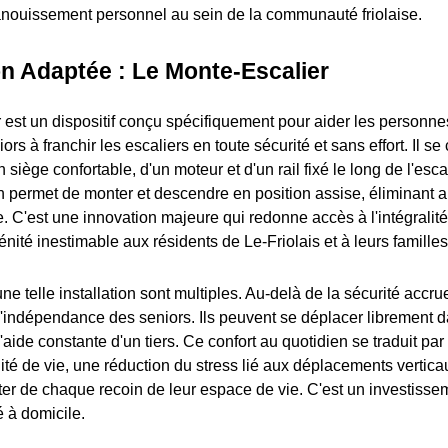
épanouissement personnel au sein de la communauté friolaise.
n Adaptée : Le Monte-Escalier
 est un dispositif conçu spécifiquement pour aider les personne
iors à franchir les escaliers en toute sécurité et sans effort. Il 
siège confortable, d'un moteur et d'un rail fixé le long de l'esc
on permet de monter et descendre en position assise, éliminant ai
e. C'est une innovation majeure qui redonne accès à l'intégralit
nité inestimable aux résidents de Le-Friolais et à leurs familles
e telle installation sont multiples. Au-delà de la sécurité accru
 l'indépendance des seniors. Ils peuvent se déplacer librement 
l'aide constante d'un tiers. Ce confort au quotidien se traduit pa
ité de vie, une réduction du stress lié aux déplacements verticau
iter de chaque recoin de leur espace de vie. C'est un investisse
é à domicile.