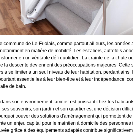
 commune de Le-Friolais, comme partout ailleurs, les années ap
otamment en matière de mobilité. Les escaliers, autrefois ano
sformer en un véritable défi quotidien. La crainte de la chute o
e la descente deviennent des préoccupations majeures. Cette si
s à se limiter à un seul niveau de leur habitation, perdant ainsi 
pourtant essentielles à leur bien-être et à leur indépendance, c
alle de bain.
 dans son environnement familier est puissant chez les habitants
 ses souvenirs, son jardin et son quartier est une décision diffic
ourquoi trouver des solutions d'aménagement qui permettent de
te un enjeu capital pour le maintien à domicile des personnes
uvée grâce à des équipements adaptés contribue significativeme