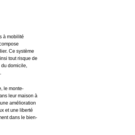
s à mobilité
se compose
alier. Ce système
nsi tout risque de
é du domicile,
.
e, le monte-
dans leur maison à
r une amélioration
x et une liberté
ment dans le bien-