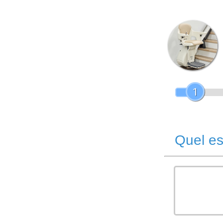
1
Quel es