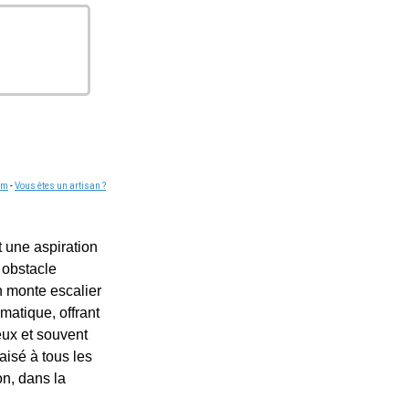
om
-
Vous êtes un artisan ?
 une aspiration
 obstacle
n monte escalier
matique, offrant
eux et souvent
aisé à tous les
on, dans la