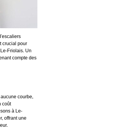
'escaliers
t crucial pour
 Le-Friolais. Un
 tenant compte des
t aucune courbe,
n coût
isons à Le-
r, offrant une
eur.