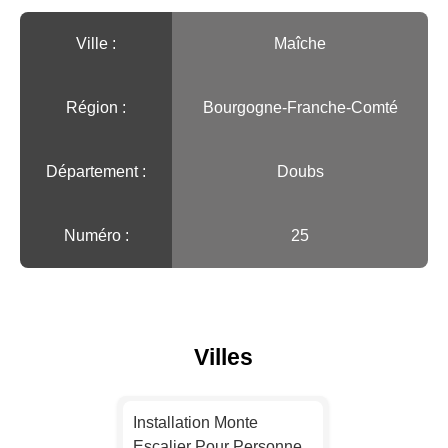
Ville :️
Maîche
Région :️
Bourgogne-Franche-Comté
Département :
Doubs
Numéro :
25
Villes
Installation Monte
Escalier Pour Personne