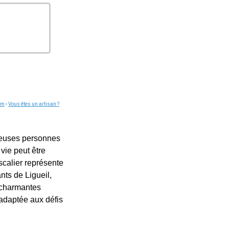
om
-
Vous êtes un artisan ?
breuses personnes
vie peut être
scalier représente
nts de Ligueil,
s charmantes
 adaptée aux défis