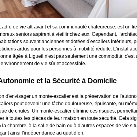
cadre de vie attrayant et sa communauté chaleureuse, est un lieu
mbreux seniors aspirent à vieillir chez eux. Cependant, l'archite
abitations souvent anciennes et dotées d'escaliers intérieurs, p
idiens ardus pour les personnes à mobilité réduite. L'installati
sonne âgée à Ligueil n'est pas seulement une commodité, c'est
 environnement de vie sûr et accessible.
'Autonomie et la Sécurité à Domicile
son d'envisager un monte-escalier est la préservation de l'auton
caliers peut devenir une tâche douloureuse, épuisante, ou mê
que de chutes. Un monte-escalier élimine ces risques, permetta
r à toutes les pièces de leur maison en toute sécurité. Cela sig
 la chambre, à la salle de bain ou à d'autres espaces de vie sit
rçant ainsi l'indépendance au quotidien.