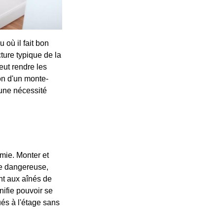
 où il fait bon
cture typique de la
eut rendre les
on d'un monte-
 une nécessité
omie. Monter et
me dangereuse,
nt aux aînés de
nifie pouvoir se
ués à l'étage sans