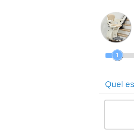
1
Quel es