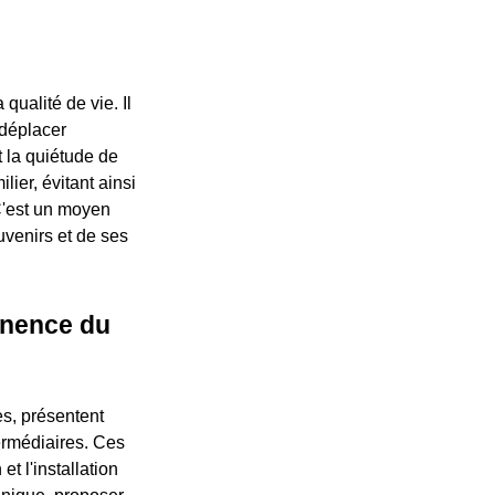
qualité de vie. Il
 déplacer
t la quiétude de
lier, évitant ainsi
C'est un moyen
uvenirs et de ses
tinence du
es, présentent
termédiaires. Ces
t l'installation