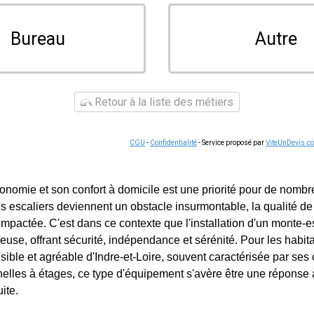
Bureau
Autre
Retour à la liste des métiers
CGU
-
Confidentialité
- Service proposé par
ViteUnDevis.c
onomie et son confort à domicile est une priorité pour de nom
s escaliers deviennent un obstacle insurmontable, la qualité de 
impactée. C'est dans ce contexte que l'installation d'un monte-e
euse, offrant sécurité, indépendance et sérénité. Pour les habita
ble et agréable d'Indre-et-Loire, souvent caractérisée par se
nelles à étages, ce type d'équipement s'avère être une réponse
ite.