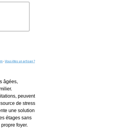
om
-
Vous êtes un artisan ?
s âgées,
ilier.
tations, peuvent
 source de stress
ente une solution
 les étages sans
 propre foyer.