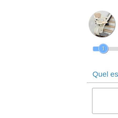
1
Quel es