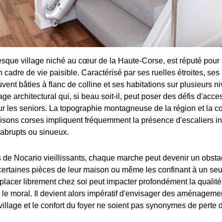
resque village niché au cœur de la Haute-Corse, est réputé pou
 cadre de vie paisible. Caractérisé par ses ruelles étroites, se
uvent bâties à flanc de colline et ses habitations sur plusieurs 
e architectural qui, si beau soit-il, peut poser des défis d'acces
r les seniors. La topographie montagneuse de la région et la c
isons corses impliquent fréquemment la présence d'escaliers in
 abrupts ou sinueux.
s de Nocario vieillissants, chaque marche peut devenir un obsta
à certaines pièces de leur maison ou même les confinant à un seu
placer librement chez soi peut impacter profondément la qualité
 le moral. Il devient alors impératif d'envisager des aménagem
village et le confort du foyer ne soient pas synonymes de perte 