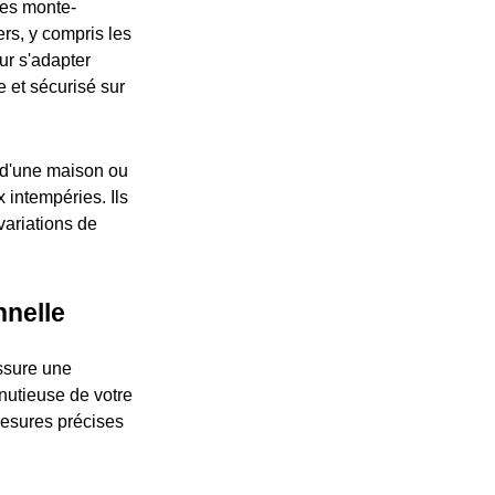
les monte-
rs, y compris les
our s'adapter
e et sécurisé sur
 d'une maison ou
 intempéries. Ils
 variations de
nnelle
assure une
utieuse de votre
mesures précises