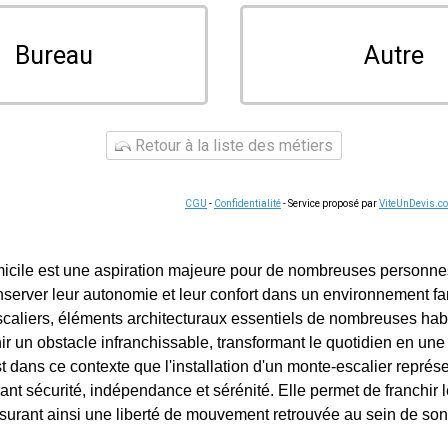
Bureau
Autre
Retour à la liste des métiers
CGU
-
Confidentialité
- Service proposé par
ViteUnDevis.c
micile est une aspiration majeure pour de nombreuses personne
server leur autonomie et leur confort dans un environnement fam
caliers, éléments architecturaux essentiels de nombreuses habi
r un obstacle infranchissable, transformant le quotidien en une
t dans ce contexte que l'installation d'un monte-escalier représ
frant sécurité, indépendance et sérénité. Elle permet de franchir
assurant ainsi une liberté de mouvement retrouvée au sein de son