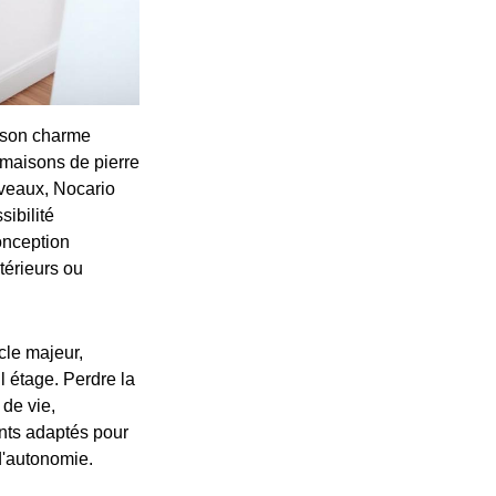
r son charme
s maisons de pierre
niveaux, Nocario
sibilité
onception
térieurs ou
cle majeur,
l étage. Perdre la
 de vie,
ents adaptés pour
d'autonomie.