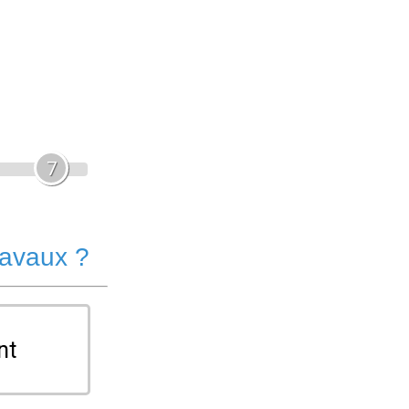
7
ravaux ?
nt