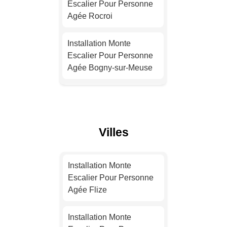
Escalier Pour Personne
Agée Rocroi
Installation Monte
Escalier Pour Personne
Installation Monte
Agée Nice
Escalier Pour Personne
Agée Bogny-sur-Meuse
Installation Monte
Escalier Pour Personne
Installation Monte
Agée Nantes
Escalier Pour Personne
Agée Fumay
Installation Monte
Villes
Escalier Pour Personne
Installation Monte
Agée Strasbourg
Escalier Pour Personne
Installation Monte
Agée Carignan
Escalier Pour Personne
Installation Monte
Agée Flize
Escalier Pour Personne
Installation Monte
Agée Montpellier
Escalier Pour Personne
Installation Monte
Agée Revin