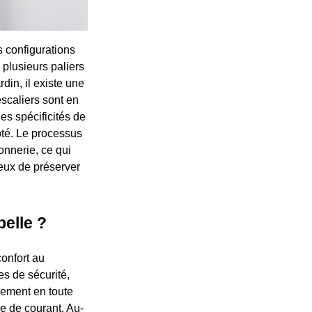
s configurations
 plusieurs paliers
din, il existe une
escaliers sont en
es spécificités de
apté. Le processus
onnerie, ce qui
eux de préserver
elle ?
confort au
es de sécurité,
uement en toute
re de courant. Au-