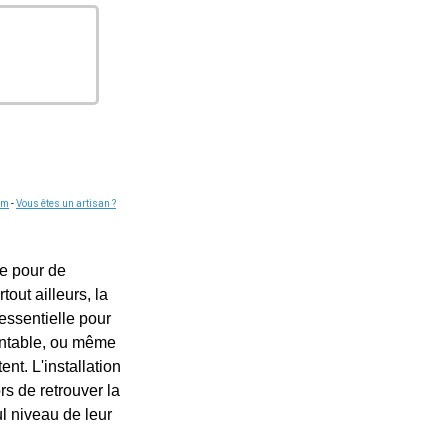
om
-
Vous êtes un artisan ?
re pour de
ut ailleurs, la
essentielle pour
montable, ou même
t. L'installation
rs de retrouver la
l niveau de leur