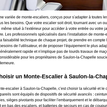
me variée de monte-escaliers, conçus pour s'adapter à toutes le
ous les besoins. Que votre escalier soit droit, tournant avec un ou
 même situé à l'extérieur pour accéder à votre entrée ou votre jar
re. Les professionnels spécialisés dans l'installation de monte-
a faisabilité technique de chaque projet, de prendre en compte l
s besoins de l'utilisateur, et de proposer l'équipement le plus ad
t généralement rapide et n'implique pas de lourds travaux de maç
onsidérable pour les propriétaires de Saulon-la-Chapelle souci
r demeure.
oisir un Monte-Escalier à Saulon-la-Chap
e-escalier à Saulon-la-Chapelle, c'est choisir la sécurité et le 
areils sont équipés de dispositifs de sécurité avancés : ceintur
les, sièges pivotants pour faciliter l'embarquement et le débarq
et en bas des escaliers, et batteries de secours en cas de coupu