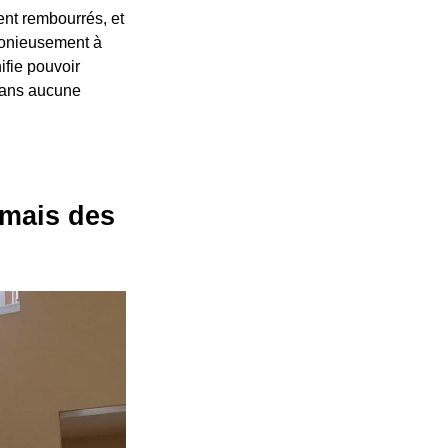
ent rembourrés, et
monieusement à
ifie pouvoir
 sans aucune
 mais des