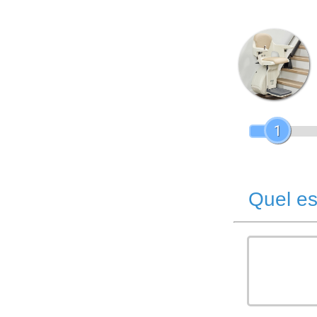
1
Quel es