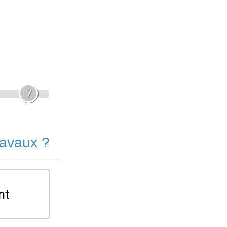
7
ravaux ?
nt