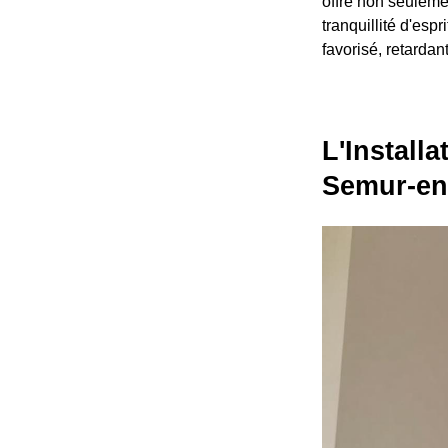
offre non seuleme
tranquillité d'esp
favorisé, retardan
L'Install
Semur-en-