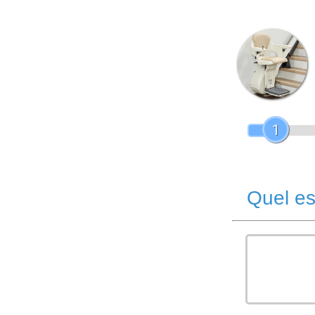
1
Quel es