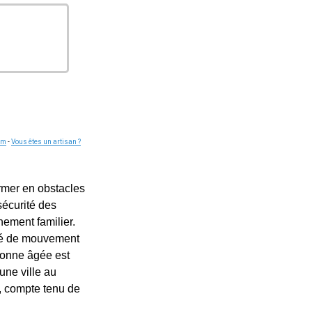
om
-
Vous êtes un artisan ?
ormer en obstacles
sécurité des
nement familier.
rté de mouvement
rsonne âgée est
une ville au
e, compte tenu de