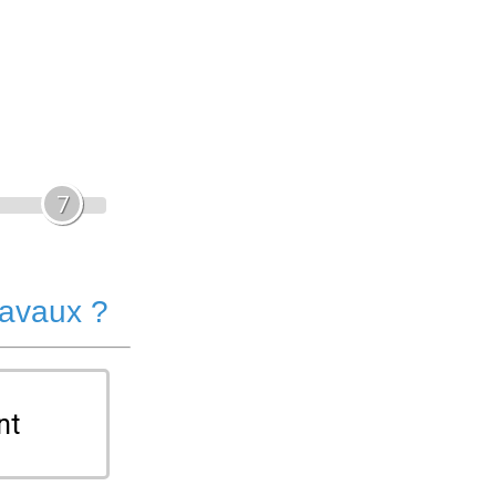
7
ravaux ?
nt