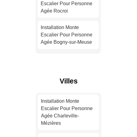
Escalier Pour Personne
Agée Rocroi
Installation Monte
Escalier Pour Personne
Installation Monte
Agée Nice
Escalier Pour Personne
Agée Bogny-sur-Meuse
Installation Monte
Escalier Pour Personne
Installation Monte
Agée Nantes
Escalier Pour Personne
Agée Fumay
Installation Monte
Villes
Escalier Pour Personne
Installation Monte
Agée Strasbourg
Escalier Pour Personne
Installation Monte
Agée Carignan
Escalier Pour Personne
Installation Monte
Agée Charleville-
Escalier Pour Personne
Installation Monte
Mézières
Agée Montpellier
Escalier Pour Personne
Agée Revin